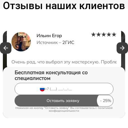
Отзывы наших клиентов
Ильин Егор
Нужна консультация?
Источник –
2ГИС
Закажите бесплатную консультацию
Очень рад, что выбрал эту мастерскую. Проблему 
Бесплатная консультация со
специалистом
Оставить заявку
Нажимая на кнопку "Оставить заявку" Вы соглашаетесь c
политикой
конфиденциальности